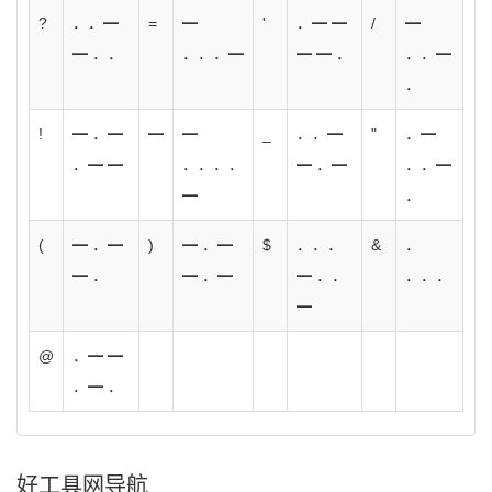
?
．．━
=
━
'
．━ ━
/
━
━ ．．
．．．━
━ ━ ．
．．━
．
!
━ ．━
━
━
_
．．━
"
．━
．━ ━
．．．．
━ ．━
．．━
━
．
(
━ ．━
)
━ ．━
$
．．．
&
．
━ ．
━ ．━
━ ．．
．．．
━
@
．━ ━
．━ ．
好工具网导航