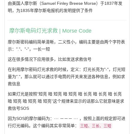
由美国人摩尔斯（Samuel Finley Breese Morse）于1837年发
明，为1835年摩尔斯电报机的发明提供了条件
摩尔斯电码灯光求救 | Morse Code
摩尔斯密码编码简单清晰，二义性小，编码主要是由两个字符表
示："."、"-"，一长一短
这在很多情况下应用很多，比如发送求救信号
在利用摩尔密码灯光求救的时候，定义：灯光长亮为"-"，灯光短
量为"."，那么就可以通过手电筒的开关来发送各种信息，例如求
救信息
如果灯光是按照“短亮 暗 短亮 暗 短亮 暗 长亮 暗 长亮 暗 长亮
暗 短亮 暗 短亮 暗 短亮”这个规律来显示的话那么它就意味是求
救信号SOS
因为SOS的摩尔编码为：··· －－－ ··· ，按照上面的规定即可进
行灯光编码。这个编码其实非常简单：
三短、三长、三短