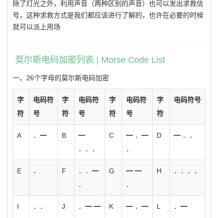
除了灯光之外，利用声音（两种区别的声音）也可以发出求救信
号，这种求救方式是我们都应该进行了解的，也许在必要的时候
就可以派上用场
莫尔斯电码加密列表 | Morse Code List
一、26个字母的莫尔斯电码加密
字
电码符
字
电码符
字
电码符
字
电码符号
符
号
符
号
符
号
符
A
．━
B
━
C
━ ．━
D
━ ．．
．．．
．
E
．
F
．．━
G
━ ━
H
．．．．
．
．
I
．．
J
．━ ━
K
━ ．━
L
．━